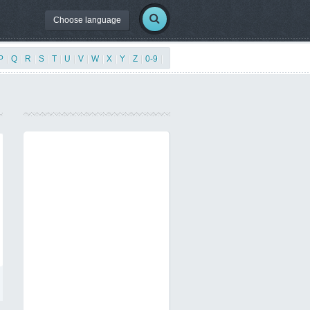
Choose language
P
|
Q
|
R
|
S
|
T
|
U
|
V
|
W
|
X
|
Y
|
Z
|
0-9
|