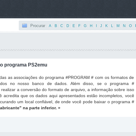
Procurar
|
A
|
B
|
C
|
D
|
E
|
F
|
G
|
H
|
I
|
J
|
K
|
L
|
M
|
N
|
O
|
 o programa PS2emu
todas as associações do programa #PROGRAM # com os formatos de
ados no nosso banco de dados. Além disso, se o programa #
ealizar a conversão do formato de arquivo, a informação sobre isso
ê acredita que os dados aqui apresentados estão incompletos, você
ocurando um local confiável, de onde você pode baixar o programa #
fabricante"
na parte inferior. »