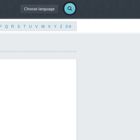
Choose language
P
|
Q
|
R
|
S
|
T
|
U
|
V
|
W
|
X
|
Y
|
Z
|
0-9
|