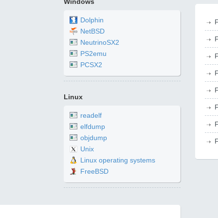
Windows
Dolphin
F
NetBSD
F
NeutrinoSX2
PS2emu
F
PCSX2
F
F
Linux
F
readelf
F
elfdump
objdump
F
Unix
Linux operating systems
FreeBSD