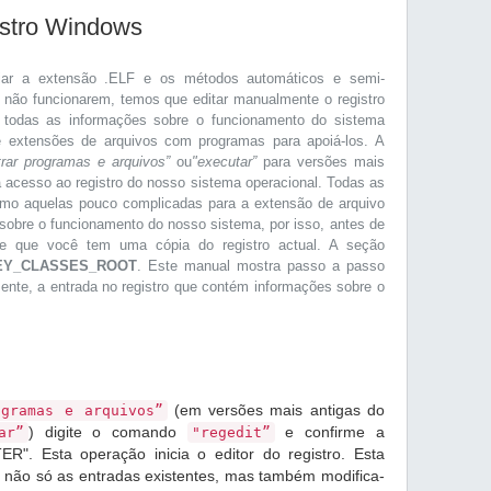
istro Windows
iar a extensão .ELF e os métodos automáticos e semi-
e não funcionarem, temos que editar manualmente o registro
 todas as informações sobre o funcionamento do sistema
de extensões de arquivos com programas para apoiá-los. A
trar programas e arquivos”
ou
"executar”
para versões mais
á acesso ao registro do nosso sistema operacional. Todas as
smo aquelas pouco complicadas para a extensão de arquivo
sobre o funcionamento do nosso sistema, por isso, antes de
e de que você tem uma cópia do registro actual. A seção
EY_CLASSES_ROOT
. Este manual mostra passo a passo
mente, a entrada no registro que contém informações sobre o
(em versões mais antigas do
ogramas e arquivos”
) digite o comando
e confirme a
ar”
"regedit”
R". Esta operação inicia o editor do registro. Esta
r não só as entradas existentes, mas também modifica-