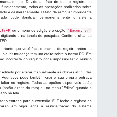
r manualmente. Devido ao fato de que o registro do
 funcionamento, todas as operações realizadas sobre
idado e deliberadamente. O fato de remover imprudente
rada pode danificar permanentemente o sistema
ou o menu de edição e a opção
ctr+F
"Encontrar"
digitando-o na janela de pesquisa. Confirme clicando
NTER.
ortante que você faça o backup do registro antes de
 Qualquer mudança tem um efeito sobre o nosso PC. Em
o incorrecta do registro pode impossibilitar o reinicio
 editado por alterar manualmente as chaves atribuídas
. Aqui você pode também criar a sua própria entrada
ltar no registro. Todas as opções disponíveis estão
 (botão direito do rato) ou no menu "Editar" quando o
iado na tela.
ar a entrada para a extensão .ELF feche o registro do
trarão em vigor após a reinicialização do sistema