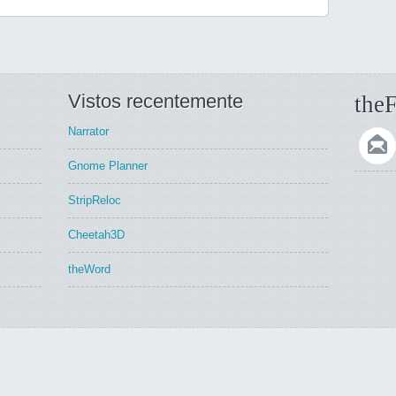
Vistos recentemente
theF
Narrator
Gnome Planner
StripReloc
Cheetah3D
theWord