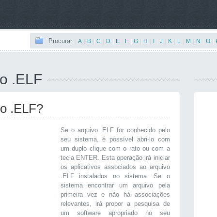
Procurar
|
A
|
B
|
C
|
D
|
E
|
F
|
G
|
H
|
I
|
J
|
K
|
L
|
M
|
N
|
O
|
vo .ELF
vo .ELF?
Se o arquivo .ELF for conhecido pelo
seu sistema, é possível abri-lo com
um duplo clique com o rato ou com a
tecla ENTER. Esta operação irá iniciar
os aplicativos associados ao arquivo
.ELF instalados no sistema. Se o
sistema encontrar um arquivo pela
primeira vez e não há associações
relevantes, irá propor a pesquisa de
um software apropriado no seu