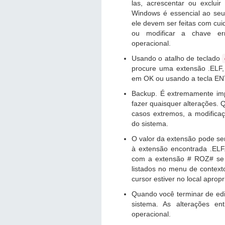
las, acrescentar ou exclui
Windows é essencial ao seu
ele devem ser feitas com cu
ou modificar a chave er
operacional.
Usando o atalho de teclado
procure uma extensão .ELF, 
em OK ou usando a tecla E
Backup. É extremamente imp
fazer quaisquer alterações.
casos extremos, a modificaçã
do sistema.
O valor da extensão pode ser
à extensão encontrada .ELF
com a extensão # ROZ# se fa
listados no menu de contexto
cursor estiver no local apropr
Quando você terminar de edit
sistema. As alterações en
operacional.