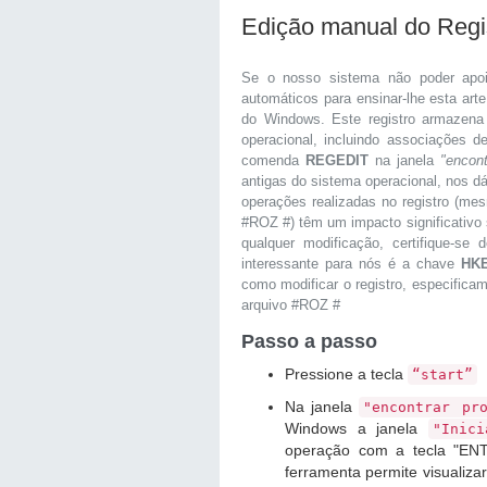
Edição manual do Reg
Se o nosso sistema não poder apo
automáticos para ensinar-lhe esta art
do Windows. Este registro armazena
operacional, incluindo associações 
comenda
REGEDIT
na janela
"encon
antigas do sistema operacional, nos d
operações realizadas no registro (me
#ROZ #) têm um impacto significativo 
qualquer modificação, certifique-s
interessante para nós é a chave
HK
como modificar o registro, especifica
arquivo #ROZ #
Passo a passo
Pressione a tecla
“start”
Na janela
"encontrar pr
Windows a janela
"Inici
operação com a tecla "ENTE
ferramenta permite visualiza