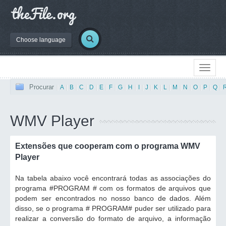
Choose language
Procurar
|
A
|
B
|
C
|
D
|
E
|
F
|
G
|
H
|
I
|
J
|
K
|
L
|
M
|
N
|
O
|
P
|
Q
|
WMV Player
Extensões que cooperam com o programa WMV
Player
Na tabela abaixo você encontrará todas as associações do
programa #PROGRAM # com os formatos de arquivos que
podem ser encontrados no nosso banco de dados. Além
disso, se o programa # PROGRAM# puder ser utilizado para
realizar a conversão do formato de arquivo, a informação