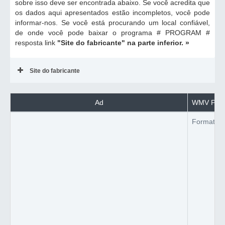
sobre isso deve ser encontrada abaixo. Se você acredita que
os dados aqui apresentados estão incompletos, você pode
informar-nos. Se você está procurando um local confiável,
de onde você pode baixar o programa # PROGRAM #
resposta link
"Site do fabricante"
na parte inferior. »
Site do fabricante
Ad
WMV Playe
Formato d