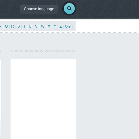
Choose language
P
|
Q
|
R
|
S
|
T
|
U
|
V
|
W
|
X
|
Y
|
Z
|
0-9
|