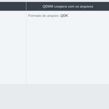
QEMM coopera com os arquivos
Formato do arquivo
.QDK