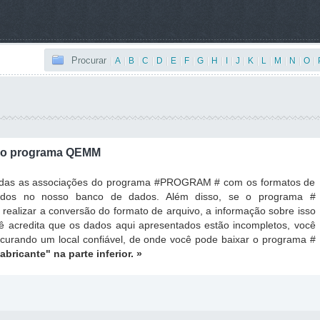
Procurar
|
A
|
B
|
C
|
D
|
E
|
F
|
G
|
H
|
I
|
J
|
K
|
L
|
M
|
N
|
O
|
 o programa QEMM
todas as associações do programa #PROGRAM # com os formatos de
ados no nosso banco de dados. Além disso, se o programa #
ealizar a conversão do formato de arquivo, a informação sobre isso
ê acredita que os dados aqui apresentados estão incompletos, você
ocurando um local confiável, de onde você pode baixar o programa #
fabricante"
na parte inferior. »