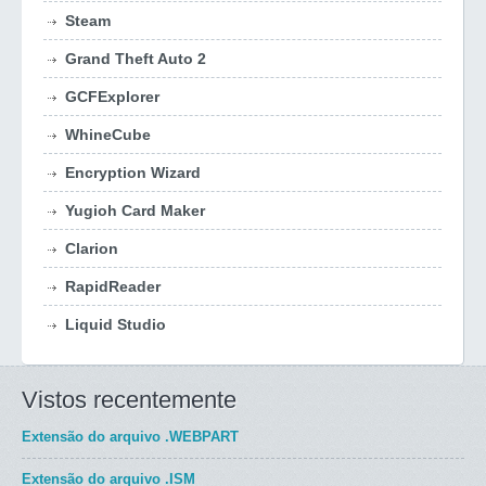
Steam
Grand Theft Auto 2
GCFExplorer
WhineCube
Encryption Wizard
Yugioh Card Maker
Clarion
RapidReader
Liquid Studio
Vistos recentemente
Extensão do arquivo
.WEBPART
Extensão do arquivo
.ISM