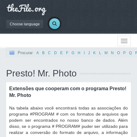
Choose language
Procurar
|
A
|
B
|
C
|
D
|
E
|
F
|
G
|
H
|
I
|
J
|
K
|
L
|
M
|
N
|
O
|
P
|
Q
|
Presto! Mr. Photo
Extensões que cooperam com o programa Presto!
Mr. Photo
Na tabela abaixo você encontrará todas as associações do
programa #PROGRAM # com os formatos de arquivos que
podem ser encontrados no nosso banco de dados. Além
disso, se o programa # PROGRAM# puder ser utilizado para
realizar a conversão do formato de arquivo, a informação