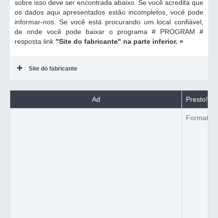
sobre isso deve ser encontrada abaixo. Se você acredita que
os dados aqui apresentados estão incompletos, você pode
informar-nos. Se você está procurando um local confiável,
de onde você pode baixar o programa # PROGRAM #
resposta link
"Site do fabricante"
na parte inferior. »
Site do fabricante
Ad
Presto! M
Formato d