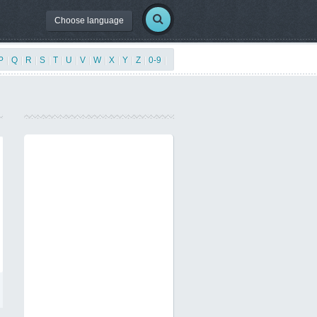
Choose language
P
|
Q
|
R
|
S
|
T
|
U
|
V
|
W
|
X
|
Y
|
Z
|
0-9
|