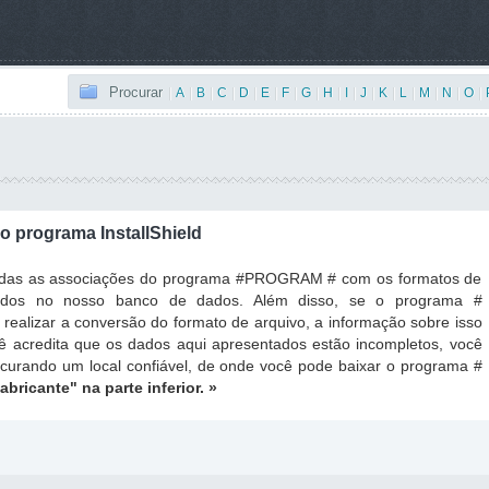
Procurar
|
A
|
B
|
C
|
D
|
E
|
F
|
G
|
H
|
I
|
J
|
K
|
L
|
M
|
N
|
O
|
 programa InstallShield
todas as associações do programa #PROGRAM # com os formatos de
ados no nosso banco de dados. Além disso, se o programa #
ealizar a conversão do formato de arquivo, a informação sobre isso
ê acredita que os dados aqui apresentados estão incompletos, você
ocurando um local confiável, de onde você pode baixar o programa #
fabricante"
na parte inferior. »