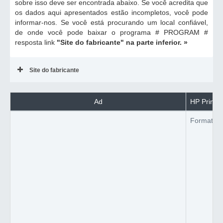
sobre isso deve ser encontrada abaixo. Se você acredita que
os dados aqui apresentados estão incompletos, você pode
informar-nos. Se você está procurando um local confiável,
de onde você pode baixar o programa # PROGRAM #
resposta link
"Site do fabricante"
na parte inferior. »
Site do fabricante
Ad
HP Printer
Formato d