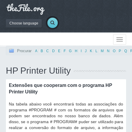
Choose language
Procurar
|
A
|
B
|
C
|
D
|
E
|
F
|
G
|
H
|
I
|
J
|
K
|
L
|
M
|
N
|
O
|
P
|
Q
|
HP Printer Utility
Extensões que cooperam com o programa HP
Printer Utility
Na tabela abaixo você encontrará todas as associações do
programa #PROGRAM # com os formatos de arquivos que
podem ser encontrados no nosso banco de dados. Além
disso, se o programa # PROGRAM# puder ser utilizado para
realizar a conversão do formato de arquivo, a informação