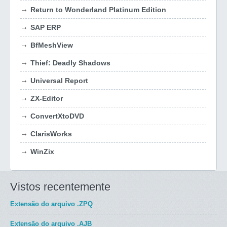
Return to Wonderland Platinum Edition
SAP ERP
BfMeshView
Thief: Deadly Shadows
Universal Report
ZX-Editor
ConvertXtoDVD
ClarisWorks
WinZix
Vistos recentemente
Extensão do arquivo
.ZPQ
Extensão do arquivo
.AJB