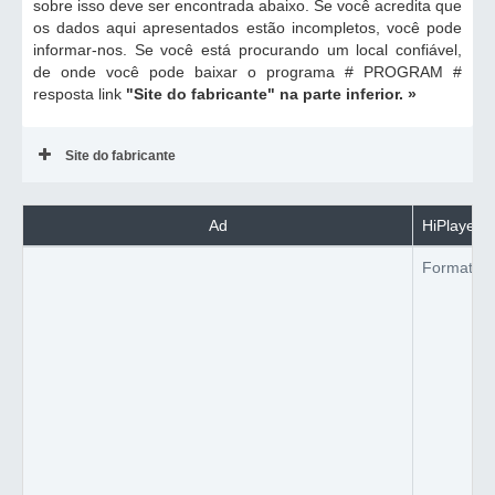
sobre isso deve ser encontrada abaixo. Se você acredita que
os dados aqui apresentados estão incompletos, você pode
informar-nos. Se você está procurando um local confiável,
de onde você pode baixar o programa # PROGRAM #
resposta link
"Site do fabricante"
na parte inferior. »
Site do fabricante
Ad
HiPlayer 
Formato d