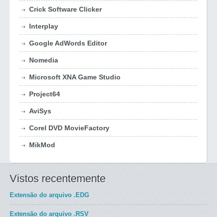
Crick Software Clicker
Interplay
Google AdWords Editor
Nomedia
Microsoft XNA Game Studio
Project64
AviSys
Corel DVD MovieFactory
MikMod
Vistos recentemente
Extensão do arquivo
.EDG
Extensão do arquivo
.RSV