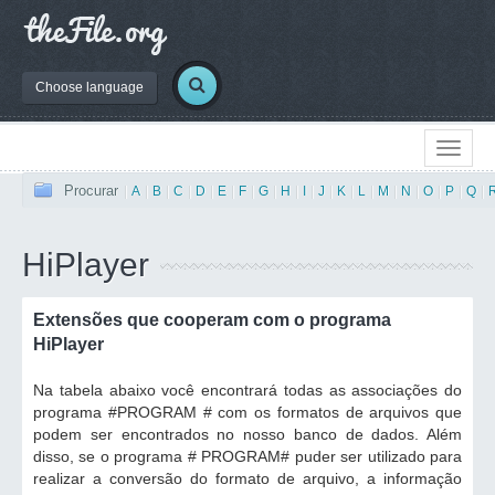
Choose language
Procurar
|
A
|
B
|
C
|
D
|
E
|
F
|
G
|
H
|
I
|
J
|
K
|
L
|
M
|
N
|
O
|
P
|
Q
|
HiPlayer
Extensões que cooperam com o programa
HiPlayer
Na tabela abaixo você encontrará todas as associações do
programa #PROGRAM # com os formatos de arquivos que
podem ser encontrados no nosso banco de dados. Além
disso, se o programa # PROGRAM# puder ser utilizado para
realizar a conversão do formato de arquivo, a informação