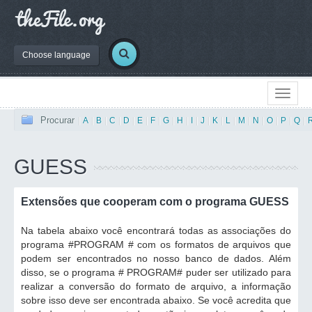
Choose language
Procurar
|
A
|
B
|
C
|
D
|
E
|
F
|
G
|
H
|
I
|
J
|
K
|
L
|
M
|
N
|
O
|
P
|
Q
|
GUESS
Extensões que cooperam com o programa GUESS
Na tabela abaixo você encontrará todas as associações do
programa #PROGRAM # com os formatos de arquivos que
podem ser encontrados no nosso banco de dados. Além
disso, se o programa # PROGRAM# puder ser utilizado para
realizar a conversão do formato de arquivo, a informação
sobre isso deve ser encontrada abaixo. Se você acredita que