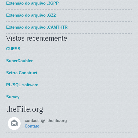
Extensão do arquivo
.3GPP
Extensão do arquivo
.GZ2
Extensão do arquivo
.CAMTHTR
Vistos recentemente
GUESS
SuperDoubler
Scirra Construct
PL/SQL software
Survey
theFile.org
contact -@- thefile.org
Contato