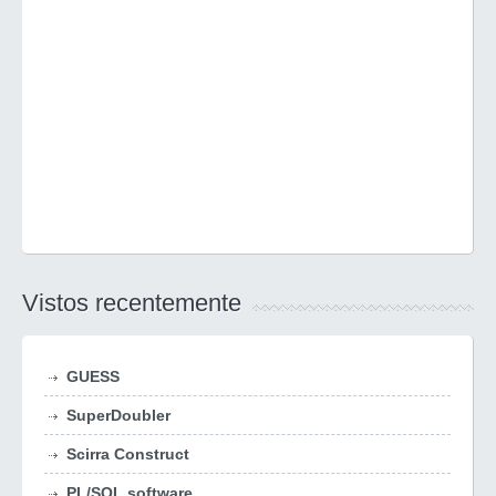
Vistos recentemente
GUESS
SuperDoubler
Scirra Construct
PL/SQL software