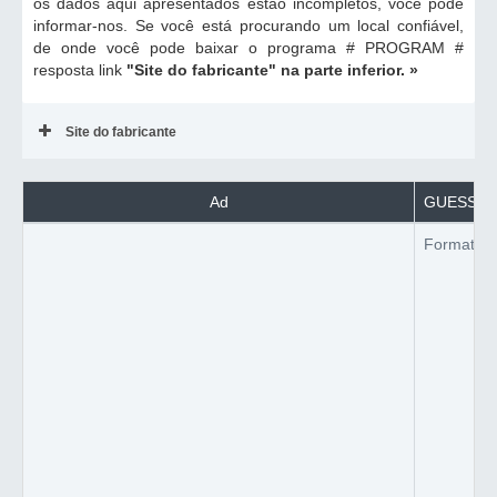
os dados aqui apresentados estão incompletos, você pode
informar-nos. Se você está procurando um local confiável,
de onde você pode baixar o programa # PROGRAM #
resposta link
"Site do fabricante"
na parte inferior. »
Site do fabricante
Ad
GUESS coo
Formato d