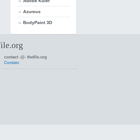
Adobe Kuler
Azureus
BodyPaint 3D
ile.org
contact -@- thefile.org
Contato