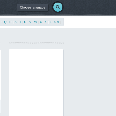
Choose language
P
|
Q
|
R
|
S
|
T
|
U
|
V
|
W
|
X
|
Y
|
Z
|
0-9
|