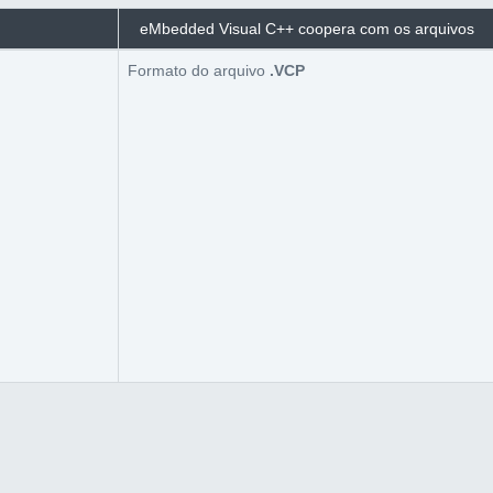
eMbedded Visual C++ coopera com os arquivos
Formato do arquivo
.VCP