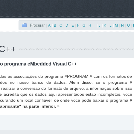
Procurar
|
A
|
B
|
C
|
D
|
E
|
F
|
G
|
H
|
I
|
J
|
K
|
L
|
M
|
N
|
O
|
 C++
o programa eMbedded Visual C++
todas as associações do programa #PROGRAM # com os formatos de
ados no nosso banco de dados. Além disso, se o programa #
ealizar a conversão do formato de arquivo, a informação sobre isso
ê acredita que os dados aqui apresentados estão incompletos, você
ocurando um local confiável, de onde você pode baixar o programa #
fabricante"
na parte inferior. »