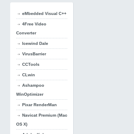
eMbedded Visual C++
4Free Video
Converter
Icewind Dale
VirusBarrier
CCTools
CLwin
Ashampoo
WinOptimizer
Pixar RenderMan
Navicat Premium (Mac
OS X)