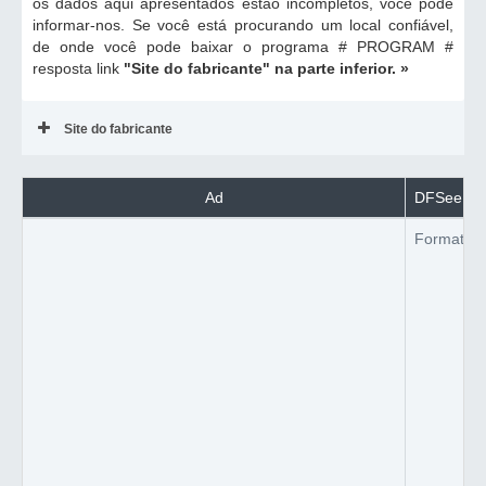
os dados aqui apresentados estão incompletos, você pode
informar-nos. Se você está procurando um local confiável,
de onde você pode baixar o programa # PROGRAM #
resposta link
"Site do fabricante"
na parte inferior. »
Site do fabricante
Ad
DFSee coo
Formato d