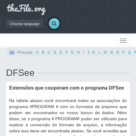
Choose language
Procurar
|
A
|
B
|
C
|
D
|
E
|
F
|
G
|
H
|
I
|
J
|
K
|
L
|
M
|
N
|
O
|
P
|
Q
|
DFSee
Extensões que cooperam com o programa DFSee
Na tabela abaixo você encontrará todas as associações do
programa #PROGRAM # com os formatos de arquivos que
podem ser encontrados no nosso banco de dados. Além
disso, se o programa # PROGRAM# puder ser utilizado para
realizar a conversão do formato de arquivo, a informação
sobre isso deve ser encontrada abaixo. Se você acredita que