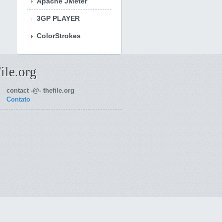
Apache JMeter
3GP PLAYER
ColorStrokes
ile.org
contact -@- thefile.org
Contato