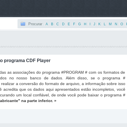
Procurar
|
A
|
B
|
C
|
D
|
E
|
F
|
G
|
H
|
I
|
J
|
K
|
L
|
M
|
N
|
O
|
o programa CDF Player
todas as associações do programa #PROGRAM # com os formatos de
ados no nosso banco de dados. Além disso, se o programa #
ealizar a conversão do formato de arquivo, a informação sobre isso
ê acredita que os dados aqui apresentados estão incompletos, você
ocurando um local confiável, de onde você pode baixar o programa #
fabricante"
na parte inferior. »