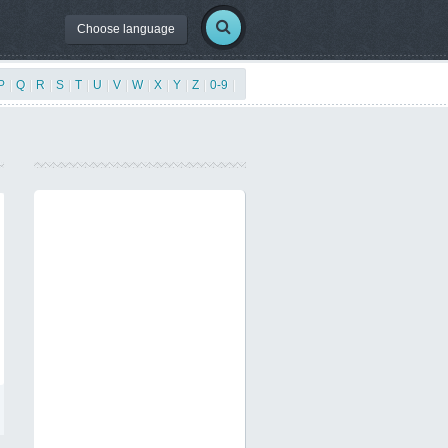
Choose language
P
|
Q
|
R
|
S
|
T
|
U
|
V
|
W
|
X
|
Y
|
Z
|
0-9
|