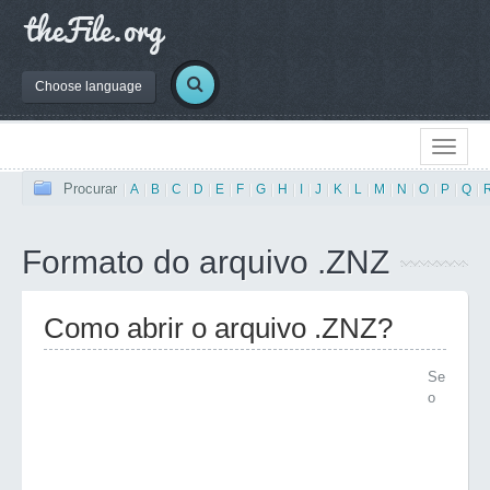
Choose language
Procurar
|
A
|
B
|
C
|
D
|
E
|
F
|
G
|
H
|
I
|
J
|
K
|
L
|
M
|
N
|
O
|
P
|
Q
|
Formato do arquivo .ZNZ
Como abrir o arquivo .ZNZ?
Se
o