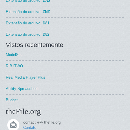
Extensão do arquivo
.DA3
Extensão do arquivo
.ZNZ
Extensão do arquivo
.D81
Extensão do arquivo
.D82
Vistos recentemente
ModelSim
RIB iTWO
Real Media Player Plus
Ability Spreadsheet
Budget
theFile.org
contact -@- thefile.org
Contato