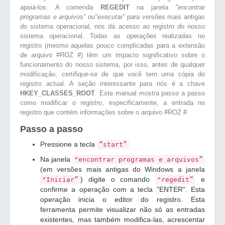
apoiá-los. A comenda
REGEDIT
na janela
"encontrar
programas e arquivos”
ou
"executar”
para versões mais antigas
do sistema operacional, nos dá acesso ao registro do nosso
sistema operacional. Todas as operações realizadas no
registro (mesmo aquelas pouco complicadas para a extensão
de arquivo #ROZ #) têm um impacto significativo sobre o
funcionamento do nosso sistema, por isso, antes de qualquer
modificação, certifique-se de que você tem uma cópia do
registro actual. A seção interessante para nós é a chave
HKEY_CLASSES_ROOT
. Este manual mostra passo a passo
como modificar o registro, especificamente, a entrada no
registro que contém informações sobre o arquivo #ROZ #
Passo a passo
Pressione a tecla
“start”
Na janela
"encontrar programas e arquivos”
(em versões mais antigas do Windows a janela
) digite o comando
e
"Iniciar”
"regedit”
confirme a operação com a tecla "ENTER". Esta
operação inicia o editor do registro. Esta
ferramenta permite visualizar não só as entradas
existentes, mas também modifica-las, acrescentar