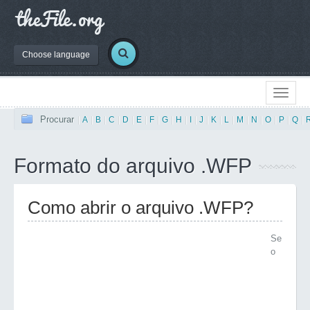
Choose language
Procurar
|
A
|
B
|
C
|
D
|
E
|
F
|
G
|
H
|
I
|
J
|
K
|
L
|
M
|
N
|
O
|
P
|
Q
|
Formato do arquivo .WFP
Como abrir o arquivo .WFP?
Se
o