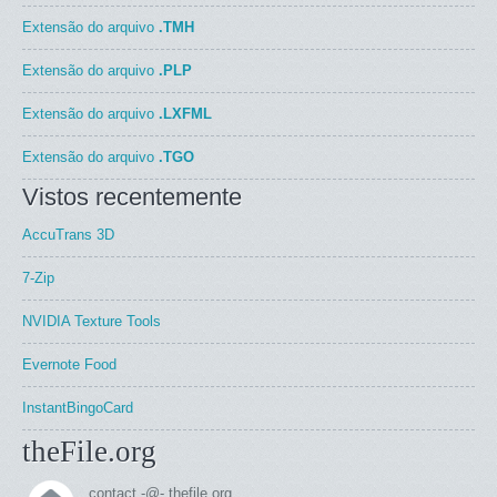
Extensão do arquivo
.TMH
Extensão do arquivo
.PLP
Extensão do arquivo
.LXFML
Extensão do arquivo
.TGO
Vistos recentemente
AccuTrans 3D
7-Zip
NVIDIA Texture Tools
Evernote Food
InstantBingoCard
theFile.org
contact -@- thefile.org