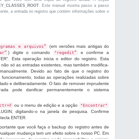
EY_CLASSES_ROOT
. Este manual mostra passo a passo
mente, a entrada no registro que contém informações sobre o
(em versões mais antigas do
ogramas e arquivos”
) digite o comando
e confirme a
ar”
"regedit”
R". Esta operação inicia o editor do registro. Esta
r não só as entradas existentes, mas também modifica-
r manualmente. Devido ao fato de que o registro do
 funcionamento, todas as operações realizadas sobre
idado e deliberadamente. O fato de remover imprudente
rada pode danificar permanentemente o sistema
ou o menu de edição e a opção
ctr+F
"Encontrar"
UGIN, digitando-o na janela de pesquisa. Confirme
 tecla ENTER.
ortante que você faça o backup do registro antes de
 Qualquer mudança tem um efeito sobre o nosso PC. Em