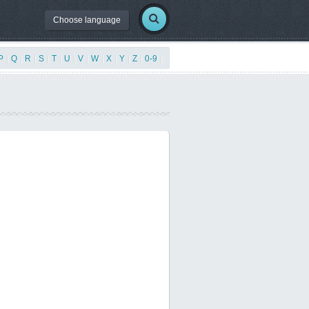
Choose language
P
|
Q
|
R
|
S
|
T
|
U
|
V
|
W
|
X
|
Y
|
Z
|
0-9
|