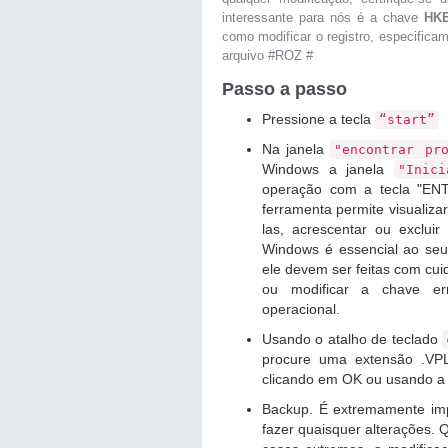
interessante para nós é a chave
HK
como modificar o registro, especifica
arquivo #ROZ #
Passo a passo
Pressione a tecla
“start”
Na janela
"encontrar pr
Windows a janela
"Inici
operação com a tecla "ENTE
ferramenta permite visualiza
las, acrescentar ou exclui
Windows é essencial ao seu
ele devem ser feitas com cu
ou modificar a chave er
operacional.
Usando o atalho de teclado
procure uma extensão .VPL
clicando em OK ou usando a
Backup. É extremamente imp
fazer quaisquer alterações.