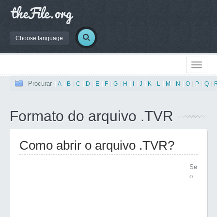
Choose language
Procurar
|
A
|
B
|
C
|
D
|
E
|
F
|
G
|
H
|
I
|
J
|
K
|
L
|
M
|
N
|
O
|
P
|
Q
|
Formato do arquivo .TVR
Como abrir o arquivo .TVR?
Se
o