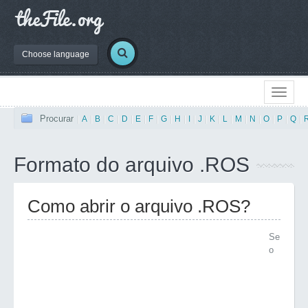
Choose language
Procurar
|
A
|
B
|
C
|
D
|
E
|
F
|
G
|
H
|
I
|
J
|
K
|
L
|
M
|
N
|
O
|
P
|
Q
|
Formato do arquivo .ROS
Como abrir o arquivo .ROS?
Se
o