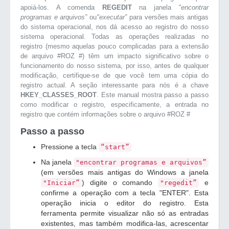
apoiá-los. A comenda
REGEDIT
na janela
"encontrar
programas e arquivos”
ou
"executar”
para versões mais antigas
do sistema operacional, nos dá acesso ao registro do nosso
sistema operacional. Todas as operações realizadas no
registro (mesmo aquelas pouco complicadas para a extensão
de arquivo #ROZ #) têm um impacto significativo sobre o
funcionamento do nosso sistema, por isso, antes de qualquer
modificação, certifique-se de que você tem uma cópia do
registro actual. A seção interessante para nós é a chave
HKEY_CLASSES_ROOT
. Este manual mostra passo a passo
como modificar o registro, especificamente, a entrada no
registro que contém informações sobre o arquivo #ROZ #
Passo a passo
Pressione a tecla
“start”
Na janela
"encontrar programas e arquivos”
(em versões mais antigas do Windows a janela
) digite o comando
e
"Iniciar”
"regedit”
confirme a operação com a tecla "ENTER". Esta
operação inicia o editor do registro. Esta
ferramenta permite visualizar não só as entradas
existentes, mas também modifica-las, acrescentar