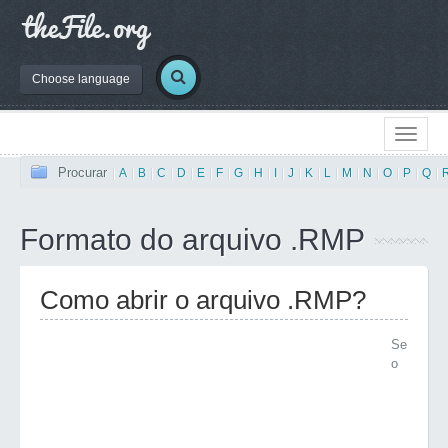
Choose language
Procurar
|
A
|
B
|
C
|
D
|
E
|
F
|
G
|
H
|
I
|
J
|
K
|
L
|
M
|
N
|
O
|
P
|
Q
|
Formato do arquivo .RMP
Como abrir o arquivo .RMP?
Se
o