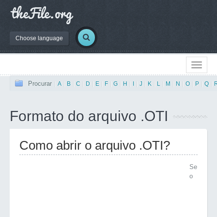
Choose language
Procurar
|
A
|
B
|
C
|
D
|
E
|
F
|
G
|
H
|
I
|
J
|
K
|
L
|
M
|
N
|
O
|
P
|
Q
|
Formato do arquivo .OTI
Como abrir o arquivo .OTI?
Se
o