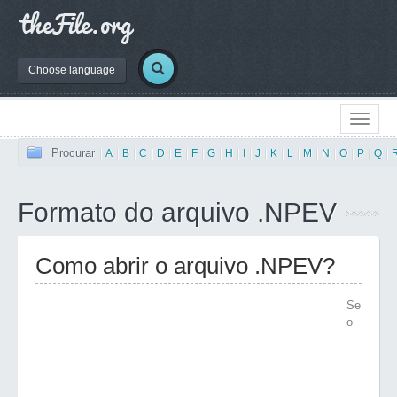
Choose language
Procurar
|
A
|
B
|
C
|
D
|
E
|
F
|
G
|
H
|
I
|
J
|
K
|
L
|
M
|
N
|
O
|
P
|
Q
|
Formato do arquivo .NPEV
Como abrir o arquivo .NPEV?
Se
o