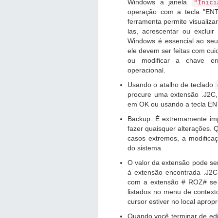
Windows a janela
"Inici
operação com a tecla "ENTE
ferramenta permite visualiza
las, acrescentar ou exclui
Windows é essencial ao seu
ele devem ser feitas com cu
ou modificar a chave er
operacional.
Usando o atalho de teclado
procure uma extensão .J2C, 
em OK ou usando a tecla E
Backup. É extremamente imp
fazer quaisquer alterações.
casos extremos, a modificaçã
do sistema.
O valor da extensão pode ser
à extensão encontrada .J2C
com a extensão # ROZ# se fa
listados no menu de contexto
cursor estiver no local apropr
Quando você terminar de edit