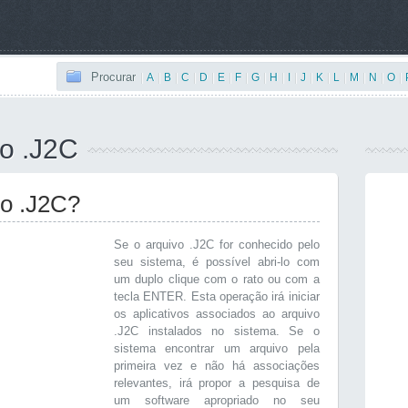
Procurar
|
A
|
B
|
C
|
D
|
E
|
F
|
G
|
H
|
I
|
J
|
K
|
L
|
M
|
N
|
O
|
o .J2C
vo .J2C?
Se o arquivo .J2C for conhecido pelo
seu sistema, é possível abri-lo com
um duplo clique com o rato ou com a
tecla ENTER. Esta operação irá iniciar
os aplicativos associados ao arquivo
.J2C instalados no sistema. Se o
sistema encontrar um arquivo pela
primeira vez e não há associações
relevantes, irá propor a pesquisa de
um software apropriado no seu