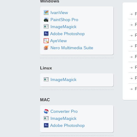
Windows
IvanView
F
PaintShop Pro
F
ImageMagick
Adobe Photoshop
F
AyeView
F
Nero Multimedia Suite
F
F
Linux
F
ImageMagick
F
MAC
Converter Pro
ImageMagick
Adobe Photoshop