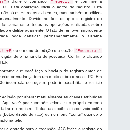
) digite o comando
e confirme a
ar”
"regedit”
R". Esta operação inicia o editor do registro. Esta
r não só as entradas existentes, mas também modifica-
r manualmente. Devido ao fato de que o registro do
 funcionamento, todas as operações realizadas sobre
idado e deliberadamente. O fato de remover imprudente
rada pode danificar permanentemente o sistema
ou o menu de edição e a opção
ctr+F
"Encontrar"
digitando-o na janela de pesquisa. Confirme clicando
NTER.
ortante que você faça o backup do registro antes de
 Qualquer mudança tem um efeito sobre o nosso PC. Em
o incorrecta do registro pode impossibilitar o reinicio
 editado por alterar manualmente as chaves atribuídas
. Aqui você pode também criar a sua própria entrada
ltar no registro. Todas as opções disponíveis estão
 (botão direito do rato) ou no menu "Editar" quando o
iado na tela.
ar a entrada para a extensão .J2C feche o registro do