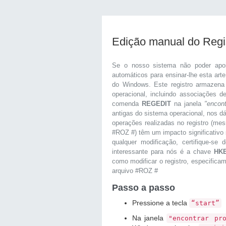
Edição manual do Reg
Se o nosso sistema não poder apo
automáticos para ensinar-lhe esta art
do Windows. Este registro armazena
operacional, incluindo associações 
comenda
REGEDIT
na janela
"encon
antigas do sistema operacional, nos d
operações realizadas no registro (me
#ROZ #) têm um impacto significativo 
qualquer modificação, certifique-s
interessante para nós é a chave
HK
como modificar o registro, especifica
arquivo #ROZ #
Passo a passo
Pressione a tecla
“start”
Na janela
"encontrar pr