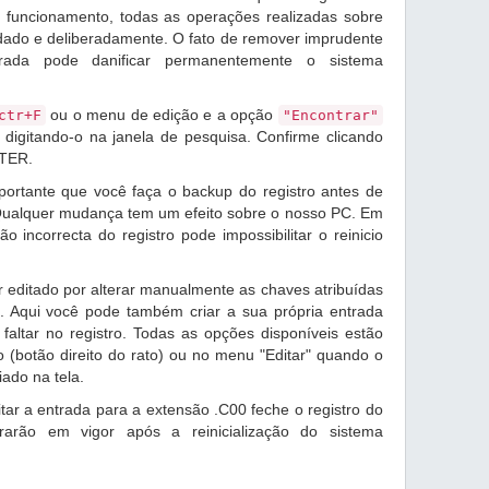
 funcionamento, todas as operações realizadas sobre
idado e deliberadamente. O fato de remover imprudente
rada pode danificar permanentemente o sistema
ou o menu de edição e a opção
ctr+F
"Encontrar"
digitando-o na janela de pesquisa. Confirme clicando
NTER.
ortante que você faça o backup do registro antes de
 Qualquer mudança tem um efeito sobre o nosso PC. Em
o incorrecta do registro pode impossibilitar o reinicio
 editado por alterar manualmente as chaves atribuídas
. Aqui você pode também criar a sua própria entrada
ltar no registro. Todas as opções disponíveis estão
 (botão direito do rato) ou no menu "Editar" quando o
iado na tela.
ar a entrada para a extensão .C00 feche o registro do
trarão em vigor após a reinicialização do sistema