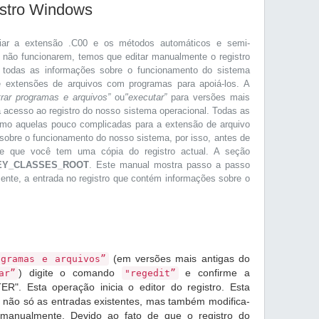
istro Windows
iar a extensão .C00 e os métodos automáticos e semi-
e não funcionarem, temos que editar manualmente o registro
 todas as informações sobre o funcionamento do sistema
de extensões de arquivos com programas para apoiá-los. A
trar programas e arquivos”
ou
"executar”
para versões mais
á acesso ao registro do nosso sistema operacional. Todas as
smo aquelas pouco complicadas para a extensão de arquivo
sobre o funcionamento do nosso sistema, por isso, antes de
e de que você tem uma cópia do registro actual. A seção
EY_CLASSES_ROOT
. Este manual mostra passo a passo
mente, a entrada no registro que contém informações sobre o
(em versões mais antigas do
ogramas e arquivos”
) digite o comando
e confirme a
ar”
"regedit”
R". Esta operação inicia o editor do registro. Esta
r não só as entradas existentes, mas também modifica-
r manualmente. Devido ao fato de que o registro do