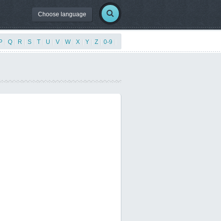
Choose language
P
|
Q
|
R
|
S
|
T
|
U
|
V
|
W
|
X
|
Y
|
Z
|
0-9
|