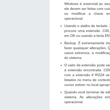
Windows é essencial ao seu
ele devem ser feitas com cu
ou modificar a chave er
operacional.
Usando o atalho de teclado
procure uma extensão .C00, 
em OK ou usando a tecla E
Backup. É extremamente imp
fazer quaisquer alterações.
casos extremos, a modificaçã
do sistema.
O valor da extensão pode ser
à extensão encontrada .C00
com a extensão # ROZ# se fa
listados no menu de contexto
cursor estiver no local apropr
Quando você terminar de edit
sistema. As alterações en
operacional.