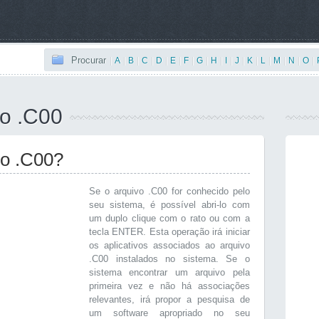
Procurar
|
A
|
B
|
C
|
D
|
E
|
F
|
G
|
H
|
I
|
J
|
K
|
L
|
M
|
N
|
O
|
vo .C00
vo .C00?
Se o arquivo .C00 for conhecido pelo
seu sistema, é possível abri-lo com
um duplo clique com o rato ou com a
tecla ENTER. Esta operação irá iniciar
os aplicativos associados ao arquivo
.C00 instalados no sistema. Se o
sistema encontrar um arquivo pela
primeira vez e não há associações
relevantes, irá propor a pesquisa de
um software apropriado no seu