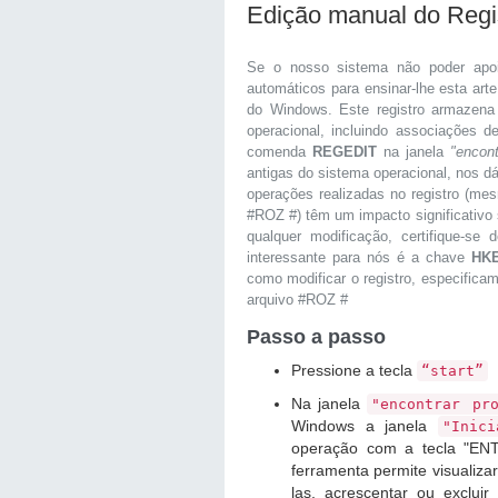
Edição manual do Reg
Se o nosso sistema não poder apo
automáticos para ensinar-lhe esta art
do Windows. Este registro armazena
operacional, incluindo associações 
comenda
REGEDIT
na janela
"encon
antigas do sistema operacional, nos d
operações realizadas no registro (me
#ROZ #) têm um impacto significativo 
qualquer modificação, certifique-s
interessante para nós é a chave
HK
como modificar o registro, especifica
arquivo #ROZ #
Passo a passo
Pressione a tecla
“start”
Na janela
"encontrar pr
Windows a janela
"Inici
operação com a tecla "ENTE
ferramenta permite visualiza
las, acrescentar ou exclui