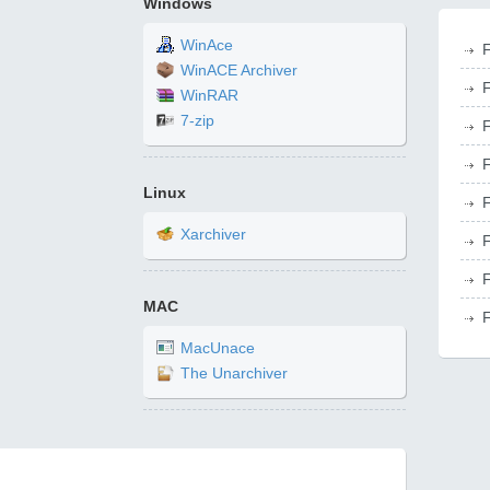
Windows
WinAce
F
WinACE Archiver
F
WinRAR
7-zip
F
F
Linux
F
Xarchiver
F
F
MAC
F
MacUnace
The Unarchiver