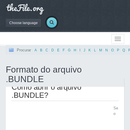
Choose language
Procurar
|
A
|
B
|
C
|
D
|
E
|
F
|
G
|
H
|
I
|
J
|
K
|
L
|
M
|
N
|
O
|
P
|
Q
|
Formato do arquivo
.BUNDLE
Como abrir o arquivo
.BUNDLE?
Se
o