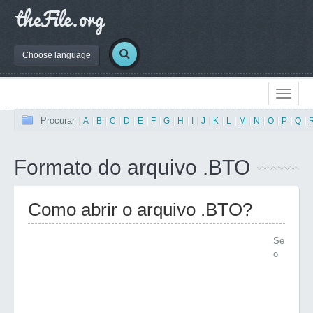
Choose language
Procurar
|
A
|
B
|
C
|
D
|
E
|
F
|
G
|
H
|
I
|
J
|
K
|
L
|
M
|
N
|
O
|
P
|
Q
|
Formato do arquivo .BTO
Como abrir o arquivo .BTO?
Se
o