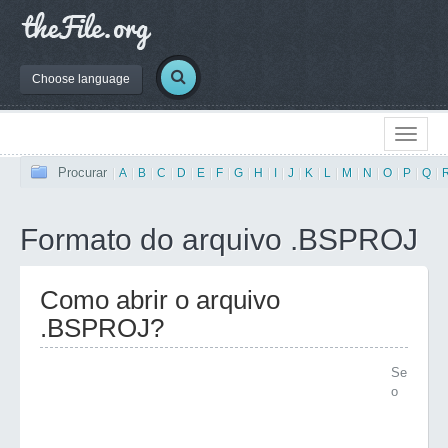
Choose language
Procurar
|
A
|
B
|
C
|
D
|
E
|
F
|
G
|
H
|
I
|
J
|
K
|
L
|
M
|
N
|
O
|
P
|
Q
|
Formato do arquivo .BSPROJ
Como abrir o arquivo
.BSPROJ?
Se
o