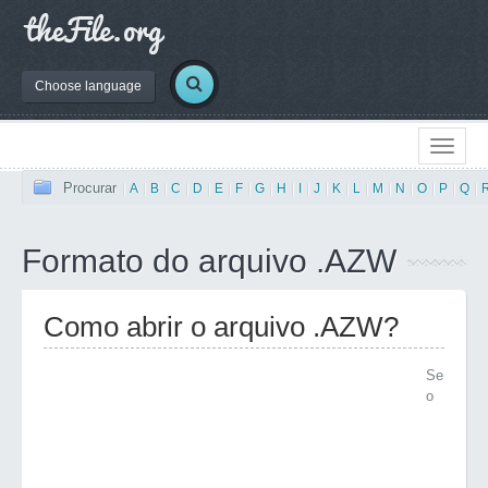
Choose language
Procurar
|
A
|
B
|
C
|
D
|
E
|
F
|
G
|
H
|
I
|
J
|
K
|
L
|
M
|
N
|
O
|
P
|
Q
|
Formato do arquivo .AZW
Como abrir o arquivo .AZW?
Se
o