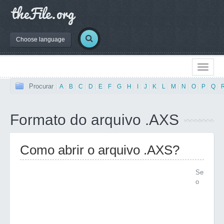
Choose language
Procurar
|
A
|
B
|
C
|
D
|
E
|
F
|
G
|
H
|
I
|
J
|
K
|
L
|
M
|
N
|
O
|
P
|
Q
|
Formato do arquivo .AXS
Como abrir o arquivo .AXS?
Se
o