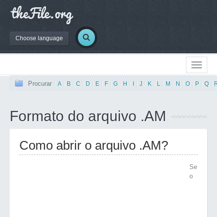
Choose language
Procurar
|
A
|
B
|
C
|
D
|
E
|
F
|
G
|
H
|
I
|
J
|
K
|
L
|
M
|
N
|
O
|
P
|
Q
|
Formato do arquivo .AM
Como abrir o arquivo .AM?
Se
o