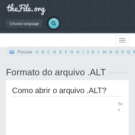
Choose language
Procurar
|
A
|
B
|
C
|
D
|
E
|
F
|
G
|
H
|
I
|
J
|
K
|
L
|
M
|
N
|
O
|
P
|
Q
|
Formato do arquivo .ALT
Como abrir o arquivo .ALT?
Se
o