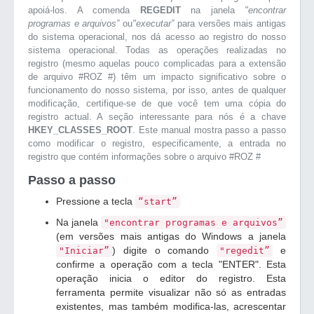
apoiá-los. A comenda
REGEDIT
na janela
"encontrar
programas e arquivos”
ou
"executar”
para versões mais antigas
do sistema operacional, nos dá acesso ao registro do nosso
sistema operacional. Todas as operações realizadas no
registro (mesmo aquelas pouco complicadas para a extensão
de arquivo #ROZ #) têm um impacto significativo sobre o
funcionamento do nosso sistema, por isso, antes de qualquer
modificação, certifique-se de que você tem uma cópia do
registro actual. A seção interessante para nós é a chave
HKEY_CLASSES_ROOT
. Este manual mostra passo a passo
como modificar o registro, especificamente, a entrada no
registro que contém informações sobre o arquivo #ROZ #
Passo a passo
Pressione a tecla
“start”
Na janela
"encontrar programas e arquivos”
(em versões mais antigas do Windows a janela
) digite o comando
e
"Iniciar”
"regedit”
confirme a operação com a tecla "ENTER". Esta
operação inicia o editor do registro. Esta
ferramenta permite visualizar não só as entradas
existentes, mas também modifica-las, acrescentar