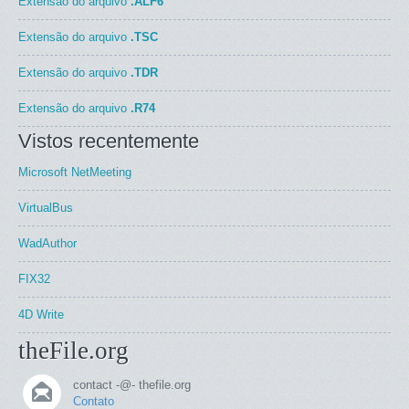
Extensão do arquivo
.ALF6
Extensão do arquivo
.TSC
Extensão do arquivo
.TDR
Extensão do arquivo
.R74
Vistos recentemente
Microsoft NetMeeting
VirtualBus
WadAuthor
FIX32
4D Write
theFile.org
contact -@- thefile.org
Contato