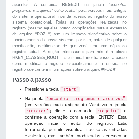
apoiá-los. A comenda
REGEDIT
na janela
"encontrar
programas e arquivos”
ou
"executar”
para versões mais antigas
do sistema operacional, nos dá acesso ao registro do nosso
sistema operacional. Todas as operações realizadas no
registro (mesmo aquelas pouco complicadas para a extensão
de arquivo #ROZ #) têm um impacto significativo sobre o
funcionamento do nosso sistema, por isso, antes de qualquer
modificação, certifique-se de que você tem uma cópia do
registro actual. A seção interessante para nós é a chave
HKEY_CLASSES_ROOT
. Este manual mostra passo a passo
como modificar o registro, especificamente, a entrada no
registro que contém informações sobre o arquivo #ROZ #
Passo a passo
Pressione a tecla
“start”
Na janela
"encontrar programas e arquivos”
(em versões mais antigas do Windows a janela
) digite o comando
e
"Iniciar”
"regedit”
confirme a operação com a tecla "ENTER". Esta
operação inicia o editor do registro. Esta
ferramenta permite visualizar não só as entradas
existentes, mas também modifica-las, acrescentar