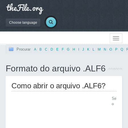
Choose language
Procurar
|
A
|
B
|
C
|
D
|
E
|
F
|
G
|
H
|
I
|
J
|
K
|
L
|
M
|
N
|
O
|
P
|
Q
|
Formato do arquivo .ALF6
Como abrir o arquivo .ALF6?
Se
o