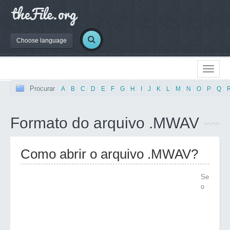
Choose language
Procurar
|
A
|
B
|
C
|
D
|
E
|
F
|
G
|
H
|
I
|
J
|
K
|
L
|
M
|
N
|
O
|
P
|
Q
|
Formato do arquivo .MWAV
Como abrir o arquivo .MWAV?
Se
o