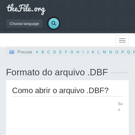
Choose language
Procurar
|
A
|
B
|
C
|
D
|
E
|
F
|
G
|
H
|
I
|
J
|
K
|
L
|
M
|
N
|
O
|
P
|
Q
|
Formato do arquivo .DBF
Como abrir o arquivo .DBF?
Se
o